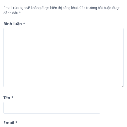
n
Email của bạn sẽ không được hiển thị công khai.
Các trường bắt buộc được
đánh dấu
*
g
b
Bình luận
*
à
i
v
i
ế
t
Tên
*
Email
*