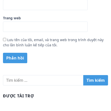
Trang web
Lưu tên của tôi, email, và trang web trong trình duyệt này
cho lần bình luận kế tiếp của tôi.
T
ì
m
k
ĐƯỢC TÀI TRỢ
i
ế
m