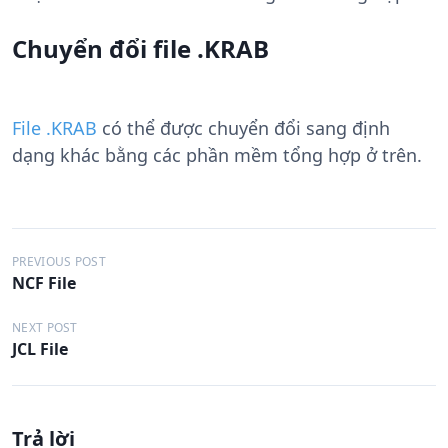
Chuyển đổi file .KRAB
File .KRAB
có thể được chuyển đổi sang định
dạng khác bằng các phần mềm tổng hợp ở trên.
Đ
PREVIOUS POST
NCF File
i
ề
NEXT POST
JCL File
u
h
ư
Trả lời
ớ