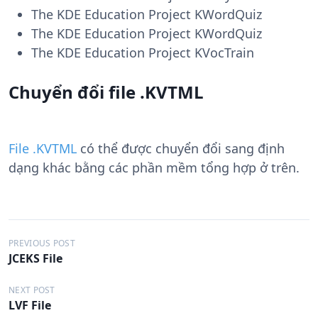
The KDE Education Project KWordQuiz
The KDE Education Project KWordQuiz
The KDE Education Project KVocTrain
Chuyển đổi file .KVTML
File .KVTML
có thể được chuyển đổi sang định
dạng khác bằng các phần mềm tổng hợp ở trên.
Đ
PREVIOUS POST
JCEKS File
i
ề
NEXT POST
LVF File
u