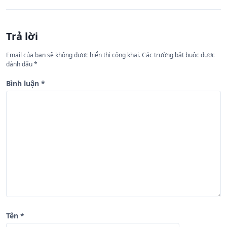
h
ư
Trả lời
ớ
n
Email của bạn sẽ không được hiển thị công khai.
Các trường bắt buộc được
đánh dấu
*
g
b
Bình luận
*
à
i
v
i
ế
t
Tên
*