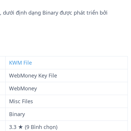
n
t
g
w
, dưới định dạng Binary được phát triển bởi
t
a
i
r
n
e
F
i
l
e
KWM File
WebMoney Key File
WebMoney
Misc Files
Binary
3.3 ★ (9 Bình chọn)