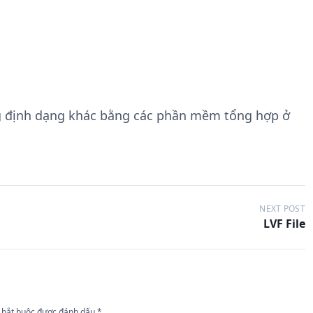
g định dạng khác bằng các phần mềm tổng hợp ở
NEXT POST
LVF File
 bắt buộc được đánh dấu
*