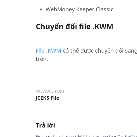
WebMoney Keeper Classic
Chuyển đổi file .KWM
File .KWM
có thể được chuyển đổi san
trên.
Đ
PREVIOUS POST
JCEKS File
i
ề
u
Trả lời
h
Email của bạn sẽ không được hiển thị công khai.
Các trường