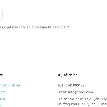
h duyệt này cho lần bình luận kế tiếp của tôi.
ết
Trụ sở chính
hoản dịch vụ
SĐT: 0945000129
.com
Email:
info@filegi.com
hiệu
Địa chỉ: Số 773/10 Nguyễn Duy 
Phường Phú Hữu, Quận 9, Thà
ệ