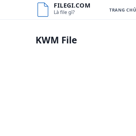
S
FILEGI.COM
TRANG CH
k
Là file gì?
i
p
t
KWM File
o
c
o
n
t
e
n
t