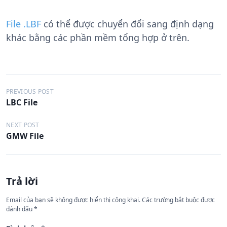
File .LBF
có thể được chuyển đổi sang định dạng
khác bằng các phần mềm tổng hợp ở trên.
Đ
PREVIOUS POST
LBC File
i
ề
NEXT POST
GMW File
u
h
ư
Trả lời
ớ
n
Email của bạn sẽ không được hiển thị công khai.
Các trường bắt buộc được
đánh dấu
*
g