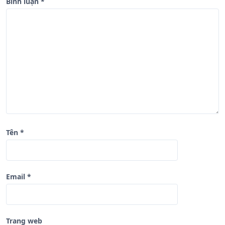
b
Bình luận
*
à
i
v
i
ế
t
Tên
*
Email
*
Trang web