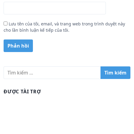
Lưu tên của tôi, email, và trang web trong trình duyệt này
cho lần bình luận kế tiếp của tôi.
T
ì
m
k
ĐƯỢC TÀI TRỢ
i
ế
m
c
h
o
: