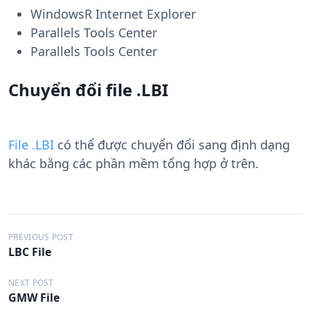
WindowsR Internet Explorer
Parallels Tools Center
Parallels Tools Center
Chuyển đổi file .LBI
File .LBI
có thể được chuyển đổi sang định dạng
khác bằng các phần mềm tổng hợp ở trên.
Đ
PREVIOUS POST
LBC File
i
ề
NEXT POST
GMW File
u