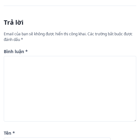
h
ư
Trả lời
ớ
n
Email của bạn sẽ không được hiển thị công khai.
Các trường bắt buộc được
đánh dấu
*
g
b
Bình luận
*
à
i
v
i
ế
t
Tên
*