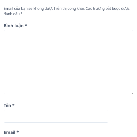
n
Email của bạn sẽ không được hiển thị công khai.
Các trường bắt buộc được
đánh dấu
*
g
b
Bình luận
*
à
i
v
i
ế
t
Tên
*
Email
*