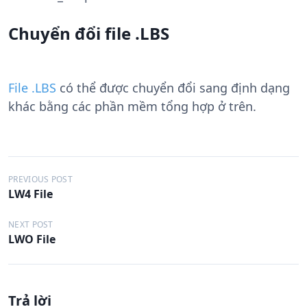
Chuyển đổi file .LBS
File .LBS
có thể được chuyển đổi sang định dạng
khác bằng các phần mềm tổng hợp ở trên.
Đ
PREVIOUS POST
LW4 File
i
ề
NEXT POST
LWO File
u
h
ư
Trả lời
ớ