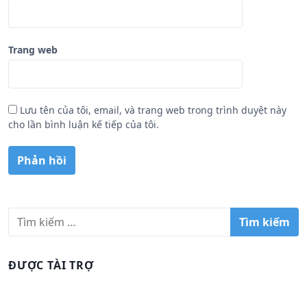
Trang web
Lưu tên của tôi, email, và trang web trong trình duyệt này
cho lần bình luận kế tiếp của tôi.
T
ì
m
k
ĐƯỢC TÀI TRỢ
i
ế
m