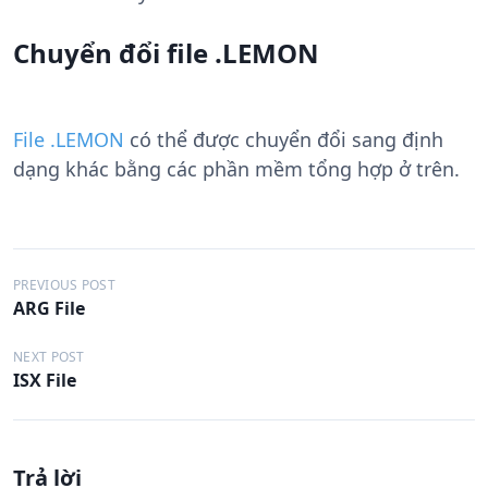
Chuyển đổi file .LEMON
File .LEMON
có thể được chuyển đổi sang định
dạng khác bằng các phần mềm tổng hợp ở trên.
Đ
PREVIOUS POST
ARG File
i
ề
NEXT POST
ISX File
u
h
ư
Trả lời
ớ