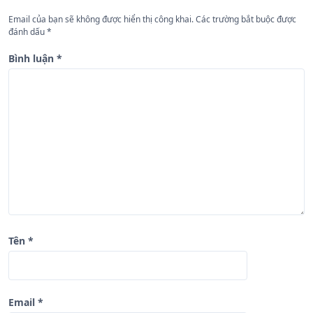
n
Email của bạn sẽ không được hiển thị công khai.
Các trường bắt buộc được
đánh dấu
*
g
b
Bình luận
*
à
i
v
i
ế
t
Tên
*
Email
*