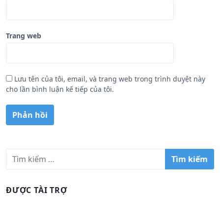
Trang web
Lưu tên của tôi, email, và trang web trong trình duyệt này
cho lần bình luận kế tiếp của tôi.
T
ì
m
k
ĐƯỢC TÀI TRỢ
i
ế
m