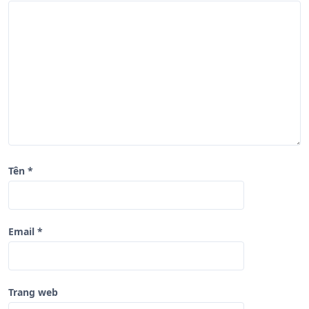
à
i
v
i
ế
t
Tên
*
Email
*
Trang web