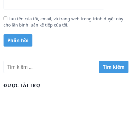
Lưu tên của tôi, email, và trang web trong trình duyệt này
cho lần bình luận kế tiếp của tôi.
T
ì
m
k
ĐƯỢC TÀI TRỢ
i
ế
m
c
h
o
: