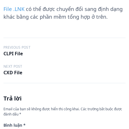
File .LNK
có thể được chuyển đổi sang định dạng
khác bằng các phần mềm tổng hợp ở trên.
Đ
PREVIOUS POST
CLPI File
i
ề
NEXT POST
CXD File
u
h
ư
Trả lời
ớ
n
Email của bạn sẽ không được hiển thị công khai.
Các trường bắt buộc được
đánh dấu
*
g
b
Bình luận
*