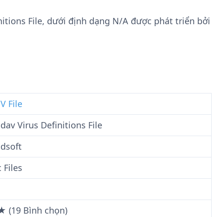
n
t
g
w
nitions File, dưới định dạng N/A được phát triển bởi
t
a
i
r
n
e
F
i
l
e
V File
av Virus Definitions File
dsoft
 Files
★ (19 Bình chọn)