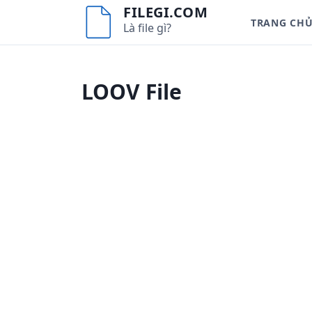
S
FILEGI.COM
TRANG CH
k
Là file gì?
i
p
t
LOOV File
o
c
o
n
t
e
n
t