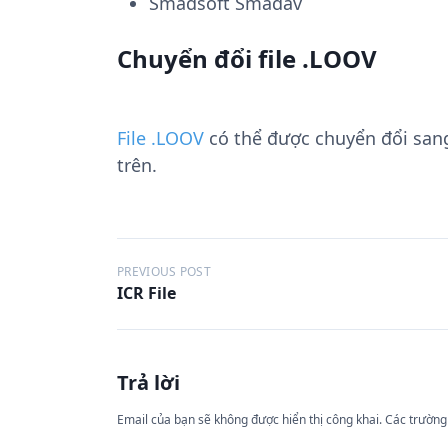
Smadsoft Smadav
Chuyển đổi file .LOOV
File .LOOV
có thể được chuyển đổi san
trên.
Đ
PREVIOUS POST
ICR File
i
ề
u
Trả lời
h
ư
Email của bạn sẽ không được hiển thị công khai.
Các trường