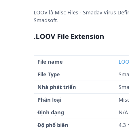
LOOV
là Misc Files - Smadav Virus Defi
Smadsoft.
.LOOV File Extension
File name
LOO
File Type
Smad
Nhà phát triển
Sma
Phân loại
Misc
Định dạng
N/A
Độ phổ biến
4.3 