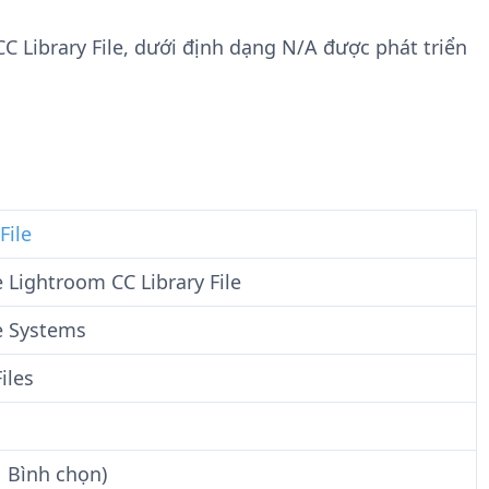
n
t
g
w
C Library File, dưới định dạng N/A được phát triển
t
a
i
r
n
e
F
i
l
e
File
 Lightroom CC Library File
 Systems
iles
1 Bình chọn)