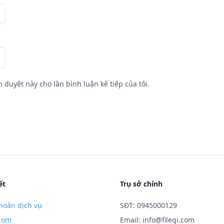
h duyệt này cho lần bình luận kế tiếp của tôi.
ết
Trụ sở chính
hoản dịch vụ
SĐT: 0945000129
.com
Email:
info@filegi.com