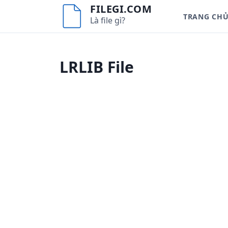
S
FILEGI.COM
TRANG CH
k
Là file gì?
i
p
t
LRLIB File
o
c
o
n
t
e
n
t