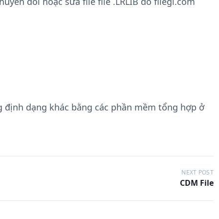
ển đổi hoặc sửa file file .LRLIB do filegi.com
g định dạng khác bằng các phần mềm tổng hợp ở
NEXT POST
CDM File