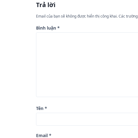
Trả lời
h
ư
Email của bạn sẽ không được hiển thị công khai.
Các trường
ớ
Bình luận
*
n
g
b
à
i
v
i
ế
Tên
*
t
Email
*