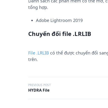
Danh sách các phần mềm có thể mở, chuy
tổng hợp.
Adobe Lightroom 2019
Chuyển đổi file .LRLIB
File .LRLIB
có thể được chuyển đổi san
trên.
Đ
PREVIOUS POST
HYDRA File
i
ề
u