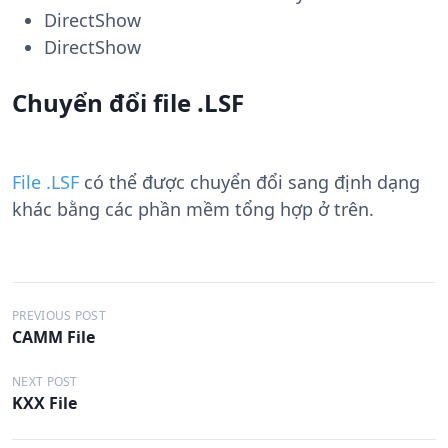
DirectShow
DirectShow
Chuyển đổi file .LSF
File .LSF
có thể được chuyển đổi sang định dạng
khác bằng các phần mềm tổng hợp ở trên.
Đ
PREVIOUS POST
CAMM File
i
ề
NEXT POST
KXX File
u
h