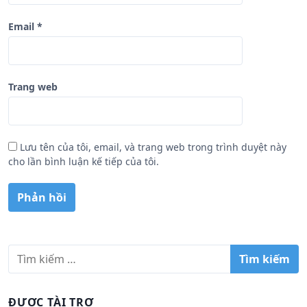
Email
*
Trang web
Lưu tên của tôi, email, và trang web trong trình duyệt này
cho lần bình luận kế tiếp của tôi.
T
ì
m
k
ĐƯỢC TÀI TRỢ