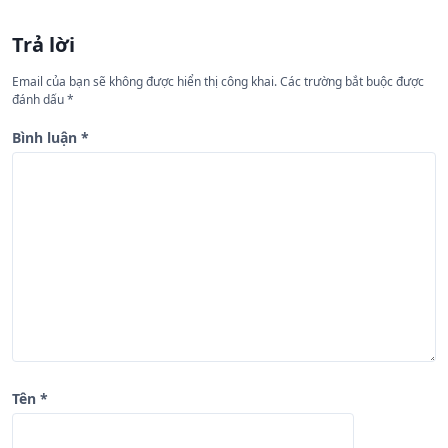
ư
Trả lời
ớ
n
Email của bạn sẽ không được hiển thị công khai.
Các trường bắt buộc được
đánh dấu
*
g
b
Bình luận
*
à
i
v
i
ế
t
Tên
*