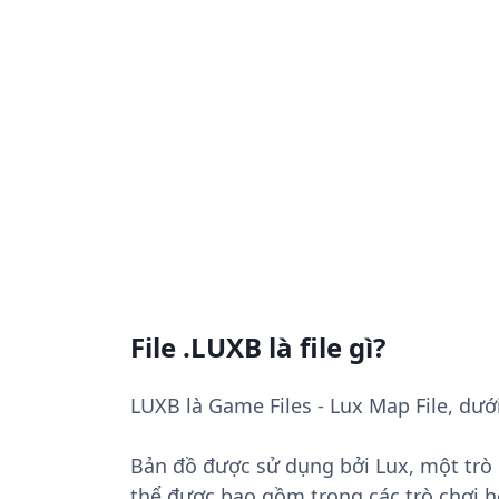
File .LUXB là file gì?
LUXB là Game Files - Lux Map File, dưới
Bản đồ được sử dụng bởi Lux, một trò c
thể được bao gồm trong các trò chơi h