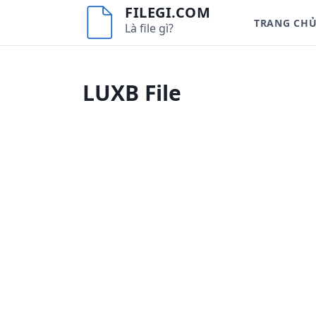
S
FILEGI.COM
TRANG CH
k
Là file gì?
i
p
t
LUXB File
o
c
o
n
t
e
n
t