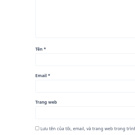
à
i
v
i
ế
Tên
*
t
Email
*
Trang web
Lưu tên của tôi, email, và trang web trong trìn