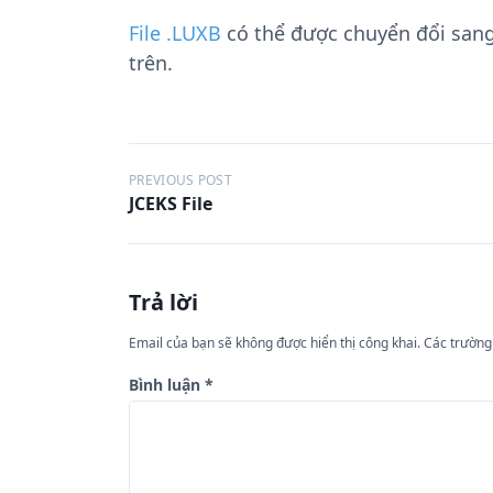
File .LUXB
có thể được chuyển đổi san
trên.
Đ
PREVIOUS POST
JCEKS File
i
ề
u
Trả lời
h
ư
Email của bạn sẽ không được hiển thị công khai.
Các trường
ớ
Bình luận
*
n
g
b