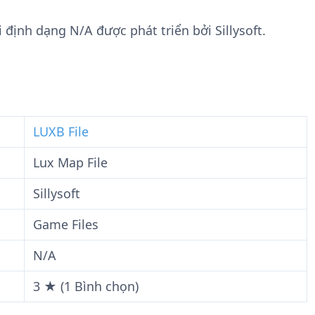
n
t
g
w
 định dạng N/A được phát triển bởi Sillysoft.
t
a
i
r
n
e
F
i
l
LUXB File
e
Lux Map File
Sillysoft
Game Files
N/A
3 ★ (1 Bình chọn)