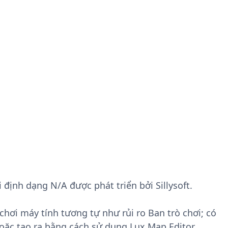
 định dạng N/A được phát triển bởi Sillysoft.
hơi máy tính tương tự như rủi ro Ban trò chơi; có
oặc tạo ra bằng cách sử dụng Lux Map Editor.