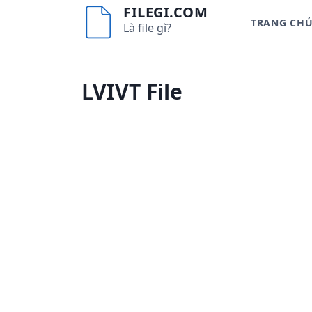
S
FILEGI.COM
TRANG CH
k
Là file gì?
i
p
t
LVIVT File
o
c
o
n
t
e
n
t