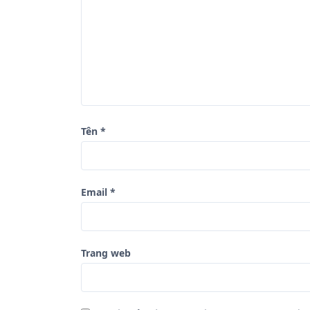
b
à
i
v
i
ế
Tên
*
t
Email
*
Trang web