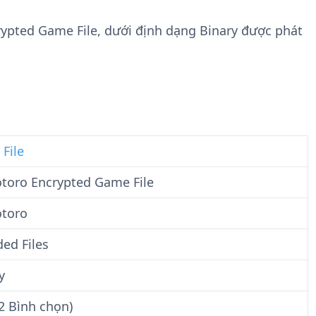
n
t
g
w
crypted Game File, dưới định dạng Binary được phát
t
a
i
r
n
e
F
i
l
e
 File
otoro Encrypted Game File
otoro
ed Files
y
2 Bình chọn)