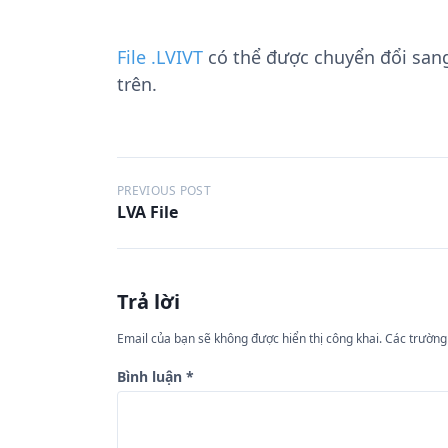
File .LVIVT
có thể được chuyển đổi san
trên.
Đ
PREVIOUS POST
LVA File
i
ề
u
Trả lời
h
ư
Email của bạn sẽ không được hiển thị công khai.
Các trường
ớ
Bình luận
*
n
g