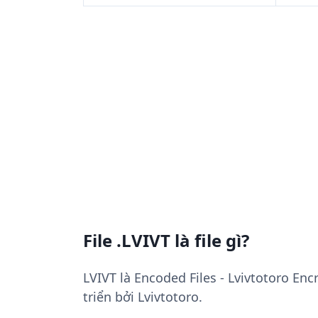
File .LVIVT là file gì?
LVIVT là Encoded Files - Lvivtotoro En
triển bởi Lvivtotoro.