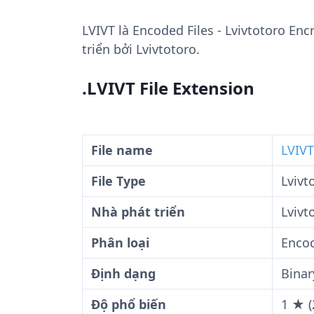
LVIVT
là Encoded Files - Lvivtotoro En
triển bởi Lvivtotoro.
.LVIVT File Extension
File name
LVIVT
File Type
Lvivt
Nhà phát triển
Lvivt
Phân loại
Encod
Định dạng
Binar
Độ phổ biến
1 ★ (