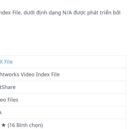
n
t
g
w
Index File, dưới định dạng N/A được phát triển bởi
t
a
i
r
n
e
F
i
l
e
X File
htworks Video Index File
tShare
eo Files
A
 ★ (16 Bình chọn)