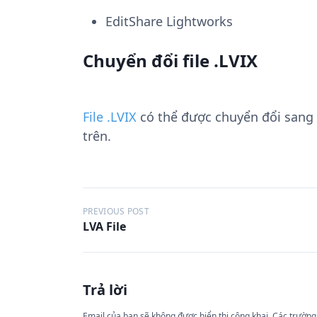
EditShare Lightworks
Chuyển đổi file .LVIX
File .LVIX
có thể được chuyển đổi sang
trên.
Đ
PREVIOUS POST
LVA File
i
ề
u
Trả lời
h
Email của bạn sẽ không được hiển thị công khai.
Các trường