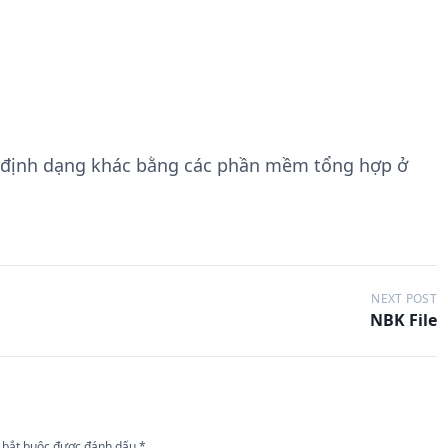
 định dạng khác bằng các phần mềm tổng hợp ở
NEXT POST
NBK File
 bắt buộc được đánh dấu
*