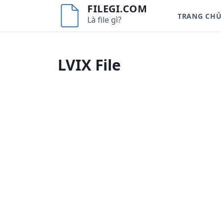
S
FILEGI.COM
TRANG CH
k
Là file gì?
i
p
t
LVIX File
o
c
o
n
t
e
n
t