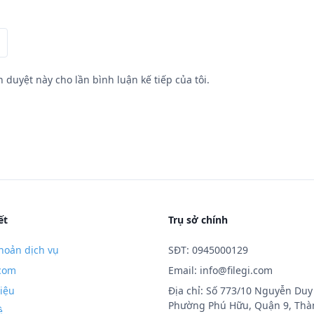
h duyệt này cho lần bình luận kế tiếp của tôi.
ết
Trụ sở chính
hoản dịch vụ
SĐT: 0945000129
.com
Email:
info@filegi.com
hiệu
Địa chỉ: Số 773/10 Nguyễn Duy 
Phường Phú Hữu, Quận 9, Thà
ệ