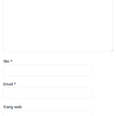
à
i
v
i
ế
t
Tên
*
Email
*
Trang web