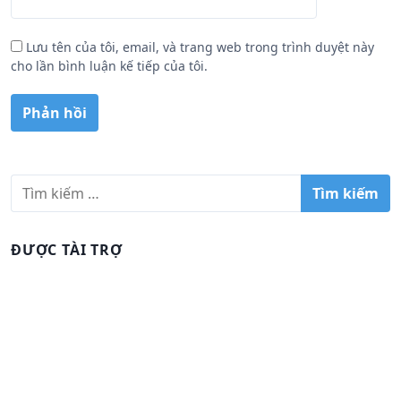
Lưu tên của tôi, email, và trang web trong trình duyệt này
cho lần bình luận kế tiếp của tôi.
T
ì
m
k
ĐƯỢC TÀI TRỢ
i
ế
m
c
h
o
: