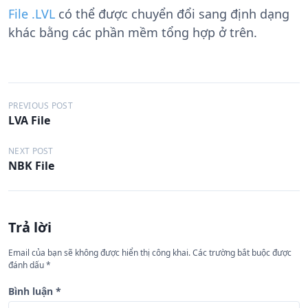
File .LVL
có thể được chuyển đổi sang định dạng
khác bằng các phần mềm tổng hợp ở trên.
Đ
PREVIOUS POST
LVA File
i
ề
NEXT POST
NBK File
u
h
ư
Trả lời
ớ
n
Email của bạn sẽ không được hiển thị công khai.
Các trường bắt buộc được
đánh dấu
*
g
b
Bình luận
*