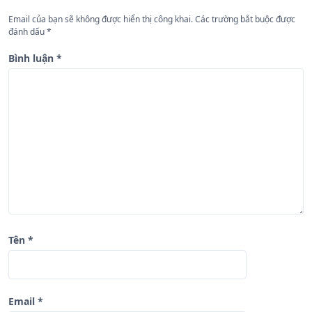
n
Email của bạn sẽ không được hiển thị công khai.
Các trường bắt buộc được
đánh dấu
*
g
b
Bình luận
*
à
i
v
i
ế
t
Tên
*
Email
*