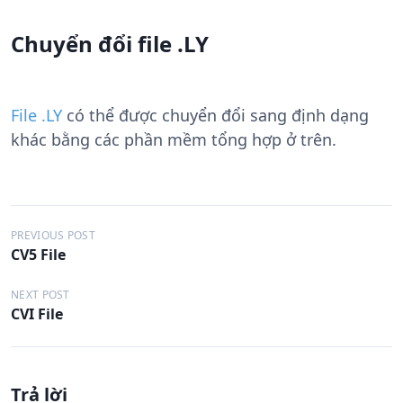
Chuyển đổi file .LY
File .LY
có thể được chuyển đổi sang định dạng
khác bằng các phần mềm tổng hợp ở trên.
Đ
PREVIOUS POST
CV5 File
i
ề
NEXT POST
CVI File
u
h
ư
Trả lời
ớ