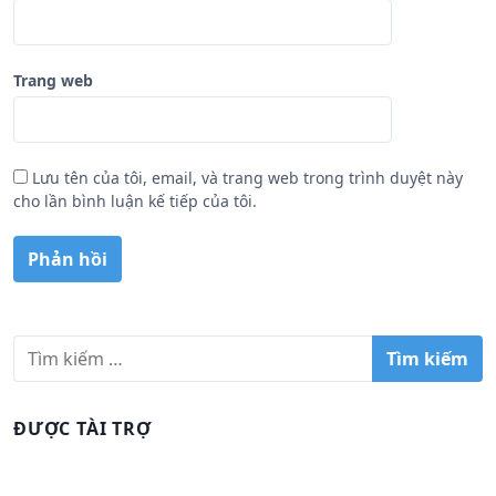
Trang web
Lưu tên của tôi, email, và trang web trong trình duyệt này
cho lần bình luận kế tiếp của tôi.
T
ì
m
k
ĐƯỢC TÀI TRỢ
i
ế
m