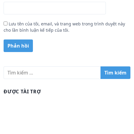
Lưu tên của tôi, email, và trang web trong trình duyệt này
cho lần bình luận kế tiếp của tôi.
T
ì
m
k
ĐƯỢC TÀI TRỢ
i
ế
m
c
h
o
: