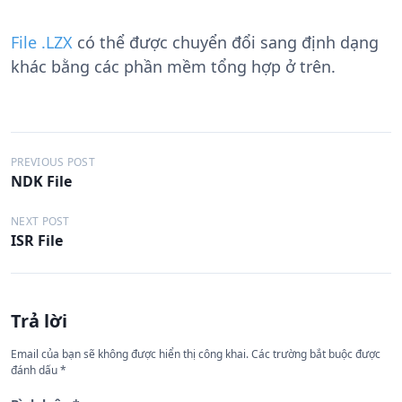
File .LZX
có thể được chuyển đổi sang định dạng
khác bằng các phần mềm tổng hợp ở trên.
Đ
PREVIOUS POST
NDK File
i
ề
NEXT POST
ISR File
u
h
ư
Trả lời
ớ
n
Email của bạn sẽ không được hiển thị công khai.
Các trường bắt buộc được
đánh dấu
*
g