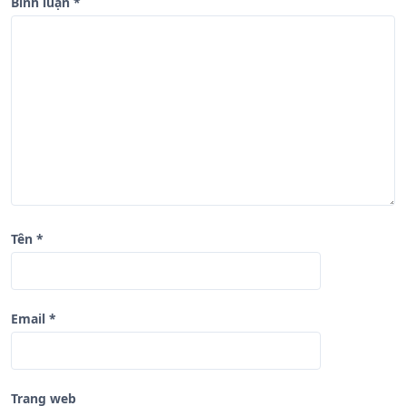
b
Bình luận
*
à
i
v
i
ế
t
Tên
*
Email
*
Trang web