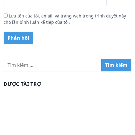
Lưu tên của tôi, email, và trang web trong trình duyệt này
cho lần bình luận kế tiếp của tôi.
T
ì
m
k
ĐƯỢC TÀI TRỢ
i
ế
m
c
h
o
: