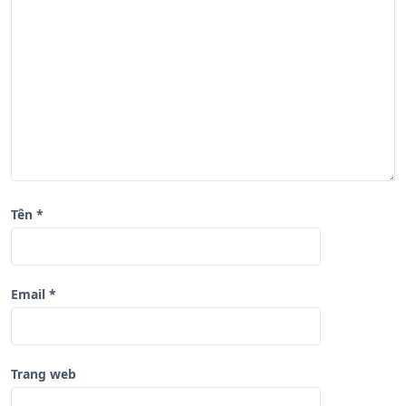
à
i
v
i
ế
t
Tên
*
Email
*
Trang web