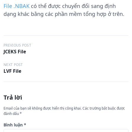
File .NBAK
có thể được chuyển đổi sang định
dạng khác bằng các phần mềm tổng hợp ở trên.
Đ
PREVIOUS POST
JCEKS File
i
ề
NEXT POST
LVF File
u
h
ư
Trả lời
ớ
n
Email của bạn sẽ không được hiển thị công khai.
Các trường bắt buộc được
đánh dấu
*
g
b
Bình luận
*