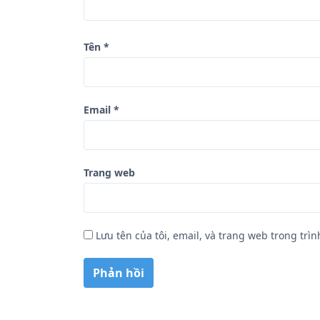
i
ế
Tên
*
t
Email
*
Trang web
Lưu tên của tôi, email, và trang web trong trìn