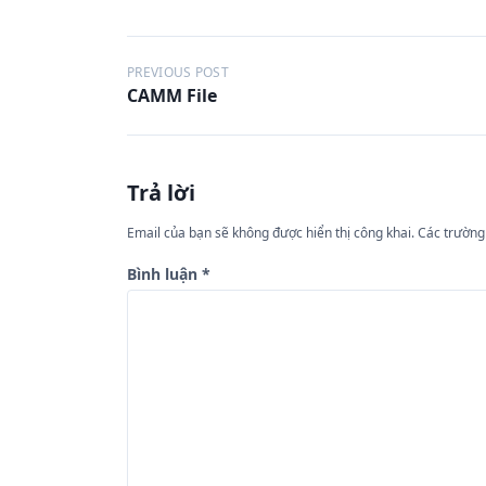
Đ
PREVIOUS POST
CAMM File
i
ề
u
Trả lời
h
ư
Email của bạn sẽ không được hiển thị công khai.
Các trường
ớ
Bình luận
*
n
g
b
à
i
v