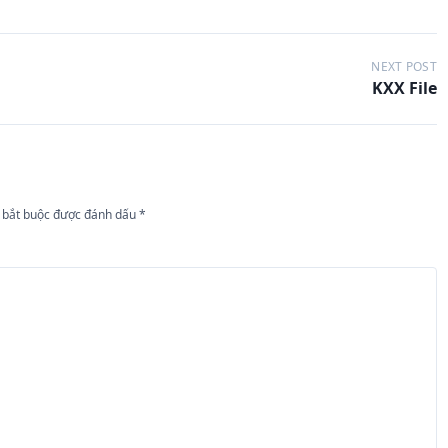
NEXT POST
KXX File
 bắt buộc được đánh dấu
*