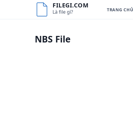
S
FILEGI.COM
TRANG CH
k
Là file gì?
i
p
t
NBS File
o
c
o
n
t
e
n
t