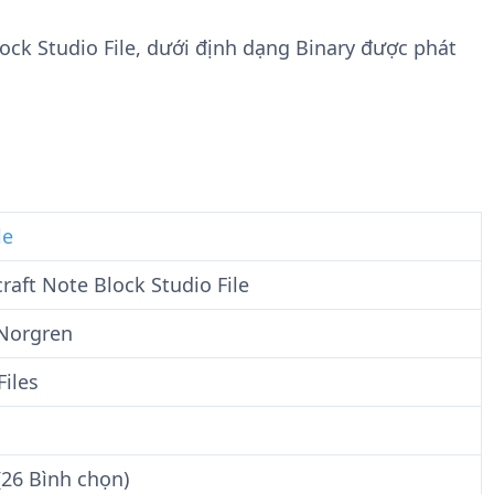
n
t
g
w
lock Studio File, dưới định dạng Binary được phát
t
a
i
r
n
e
F
i
l
e
le
raft Note Block Studio File
Norgren
Files
(26 Bình chọn)