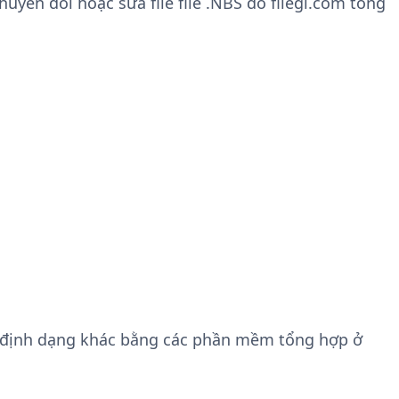
yển đổi hoặc sửa file file .NBS do filegi.com tổng
 định dạng khác bằng các phần mềm tổng hợp ở