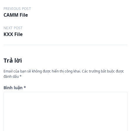
Đ
PREVIOUS POST
CAMM File
i
ề
NEXT POST
KXX File
u
h
ư
Trả lời
ớ
n
Email của bạn sẽ không được hiển thị công khai.
Các trường bắt buộc được
đánh dấu
*
g
b
Bình luận
*
à
i
v
i