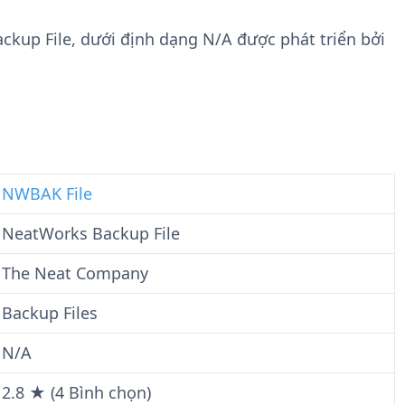
n
t
g
w
ckup File, dưới định dạng N/A được phát triển bởi
t
a
i
r
n
e
F
i
l
e
NWBAK File
NeatWorks Backup File
The Neat Company
Backup Files
N/A
2.8 ★ (4 Bình chọn)