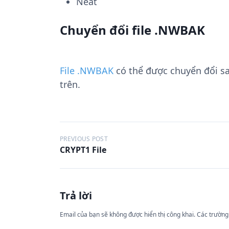
Neat
Chuyển đổi file .NWBAK
File .NWBAK
có thể được chuyển đổi s
trên.
Đ
PREVIOUS POST
CRYPT1 File
i
ề
u
Trả lời
h
ư
Email của bạn sẽ không được hiển thị công khai.
Các trường