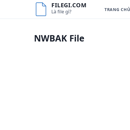
S
FILEGI.COM
TRANG CH
k
Là file gì?
i
p
t
NWBAK File
o
c
o
n
t
e
n
t