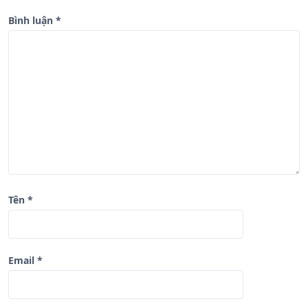
g
b
Bình luận
*
à
i
v
i
ế
t
Tên
*
Email
*