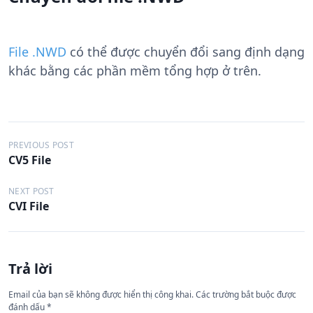
File .NWD
có thể được chuyển đổi sang định dạng
khác bằng các phần mềm tổng hợp ở trên.
Đ
PREVIOUS POST
CV5 File
i
ề
NEXT POST
CVI File
u
h
ư
Trả lời
ớ
n
Email của bạn sẽ không được hiển thị công khai.
Các trường bắt buộc được
đánh dấu
*