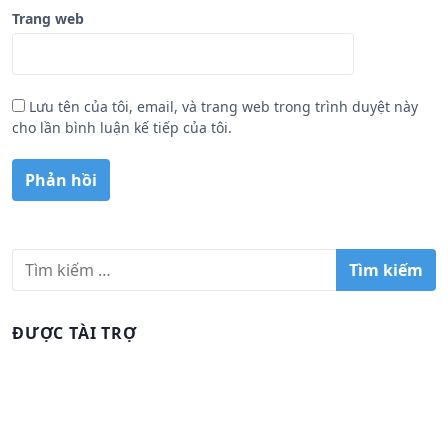
Trang web
Lưu tên của tôi, email, và trang web trong trình duyệt này
cho lần bình luận kế tiếp của tôi.
T
ì
m
k
ĐƯỢC TÀI TRỢ
i
ế
m
c
h
o