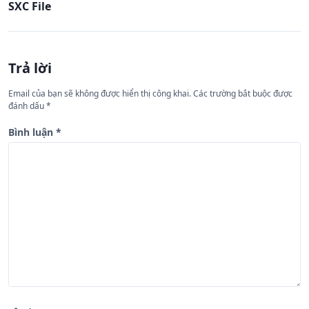
SXC File
u
h
ư
Trả lời
ớ
n
Email của bạn sẽ không được hiển thị công khai.
Các trường bắt buộc được
đánh dấu
*
g
b
Bình luận
*
à
i
v
i
ế
t