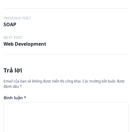
Đ
PREVIOUS POST
SOAP
i
ề
NEXT POST
Web Development
u
h
ư
Trả lời
ớ
n
Email của bạn sẽ không được hiển thị công khai.
Các trường bắt buộc được
đánh dấu
*
g
b
Bình luận
*
à
i
v