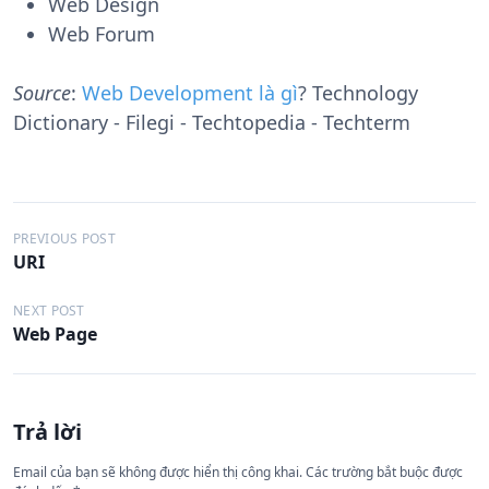
Web Design
Web Forum
Source
:
Web Development là gì
? Technology
Dictionary - Filegi - Techtopedia - Techterm
Đ
PREVIOUS POST
URI
i
ề
NEXT POST
Web Page
u
h
ư
Trả lời
ớ
n
Email của bạn sẽ không được hiển thị công khai.
Các trường bắt buộc được