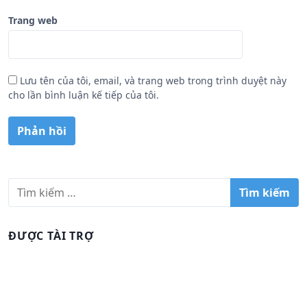
Trang web
Lưu tên của tôi, email, và trang web trong trình duyệt này
cho lần bình luận kế tiếp của tôi.
T
ì
m
k
ĐƯỢC TÀI TRỢ
i
ế
m
c
h