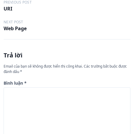
Đ
PREVIOUS POST
URI
i
ề
NEXT POST
Web Page
u
h
ư
Trả lời
ớ
n
Email của bạn sẽ không được hiển thị công khai.
Các trường bắt buộc được
đánh dấu
*
g
b
Bình luận
*
à
i
v
i
ế