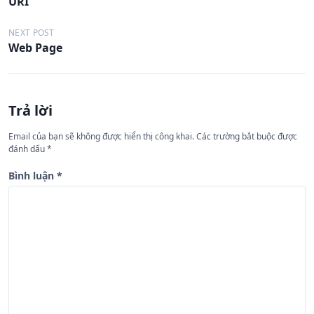
URI
i
ề
NEXT POST
Web Page
u
h
ư
Trả lời
ớ
n
Email của bạn sẽ không được hiển thị công khai.
Các trường bắt buộc được
đánh dấu
*
g
b
Bình luận
*
à
i
v
i
ế
t